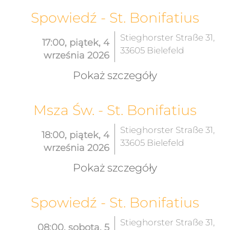
Spowiedź - St. Bonifatius
Stieghorster Straße 31,
17:00, piątek, 4
33605 Bielefeld
września 2026
Pokaż szczegóły
Msza Św. - St. Bonifatius
Stieghorster Straße 31,
18:00, piątek, 4
33605 Bielefeld
września 2026
Pokaż szczegóły
Spowiedź - St. Bonifatius
Stieghorster Straße 31,
08:00, sobota, 5