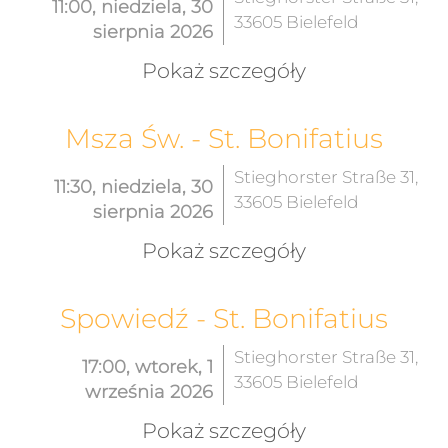
11:00, niedziela, 30
33605 Bielefeld
sierpnia 2026
Pokaż szczegóły
Msza Św. - St. Bonifatius
Stieghorster Straße 31,
11:30, niedziela, 30
33605 Bielefeld
sierpnia 2026
Pokaż szczegóły
Spowiedź - St. Bonifatius
Stieghorster Straße 31,
17:00, wtorek, 1
33605 Bielefeld
września 2026
Pokaż szczegóły