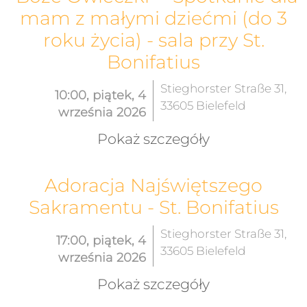
mam z małymi dziećmi (do 3
roku życia) - sala przy St.
Bonifatius
Stieghorster Straße 31,
10:00, piątek, 4
33605 Bielefeld
września 2026
Pokaż szczegóły
Adoracja Najświętszego
Sakramentu - St. Bonifatius
Stieghorster Straße 31,
17:00, piątek, 4
33605 Bielefeld
września 2026
Pokaż szczegóły