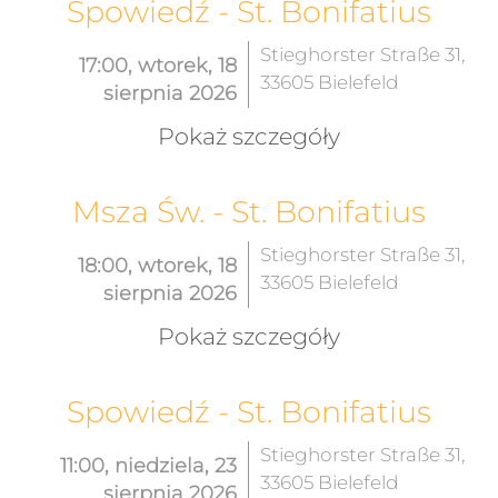
Spowiedź - St. Bonifatius
Stieghorster Straße 31,
17:00, wtorek, 18
33605 Bielefeld
sierpnia 2026
Pokaż szczegóły
Msza Św. - St. Bonifatius
Stieghorster Straße 31,
18:00, wtorek, 18
33605 Bielefeld
sierpnia 2026
Pokaż szczegóły
Spowiedź - St. Bonifatius
Stieghorster Straße 31,
11:00, niedziela, 23
33605 Bielefeld
sierpnia 2026