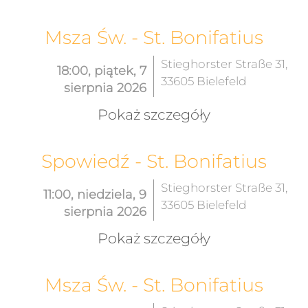
Msza Św. - St. Bonifatius
Stieghorster Straße 31,
18:00, piątek, 7
33605 Bielefeld
sierpnia 2026
Pokaż szczegóły
Spowiedź - St. Bonifatius
Stieghorster Straße 31,
11:00, niedziela, 9
33605 Bielefeld
sierpnia 2026
Pokaż szczegóły
Msza Św. - St. Bonifatius