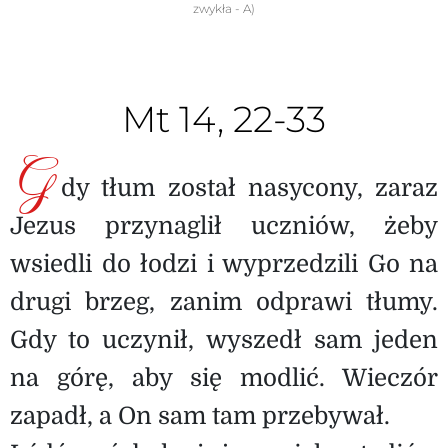
zwykła - A)
Mt 14, 22-33
G
dy tłum został nasycony, zaraz
Jezus przynaglił uczniów, żeby
wsiedli do łodzi i wyprzedzili Go na
drugi brzeg, zanim odprawi tłumy.
Gdy to uczynił, wyszedł sam jeden
na górę, aby się modlić. Wieczór
zapadł, a On sam tam przebywał.