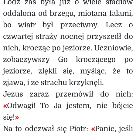
Łódź zaś była już o wiele stadiów
oddalona od brzegu, miotana falami,
bo wiatr był przeciwny. Lecz o
czwartej straży nocnej przyszedł do
nich, krocząc po jeziorze. Uczniowie,
zobaczywszy Go kroczącego po
jeziorze, zlękli się, myśląc, że to
zjawa, i ze strachu krzyknęli.
Jezus zaraz przemówił do nich:
«
Odwagi! To Ja jestem, nie bójcie
się!
»
Na to odezwał się Piotr:
«
Panie, jeśli