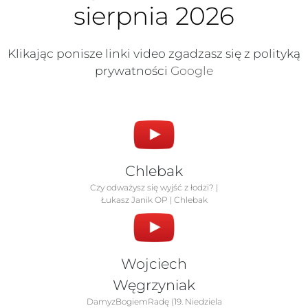
sierpnia 2026
Klikając ponisze linki video zgadzasz się z polityką
prywatności
Google
Chlebak
Czy odważysz się wyjść z łodzi? |
Łukasz Janik OP | Chlebak
Wojciech
Węgrzyniak
DamyzBogiemRadę (19. Niedziela