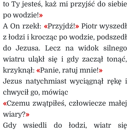
to Ty jesteś, każ mi przyjść do siebie
po wodzie!
»
A On rzekł:
«
Przyjdź!
»
Piotr wyszedł
z łodzi i krocząc po wodzie, podszedł
do Jezusa. Lecz na widok silnego
wiatru uląkł się i gdy zaczął tonąć,
krzyknął:
«
Panie, ratuj mnie!
»
Jezus natychmiast wyciągnął rękę i
chwycił go, mówiąc
«
Czemu zwątpiłeś, człowiecze małej
wiary?
»
Gdy wsiedli do łodzi, wiatr się