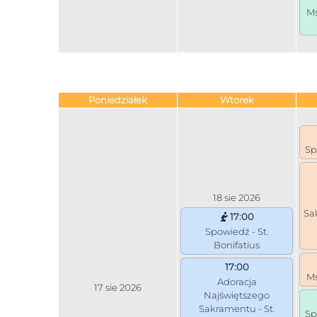
Ms
Poniedziałek
Wtorek
Sp
18 sie 2026
Sa
17:00
Spowiedź - St.
Bonifatius
17:00
Ms
Adoracja
17 sie 2026
Najświętszego
Sakramentu - St.
Sp