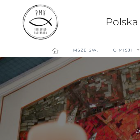
Polska
MSZE ŚW.
O MISJI
B