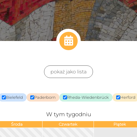
pokaż jako lista
Bielefeld
Paderborn
Rheda-Wiedenbrück
Herford
W tym tygodniu
Środa
Czwartek
Piątek