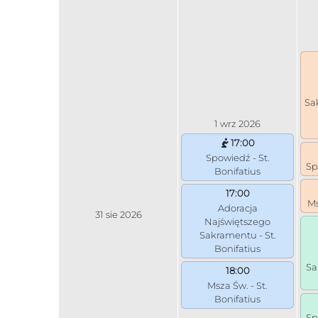
Sa
1 wrz 2026
17:00
Spowiedź - St.
Sp
Bonifatius
17:00
Ms
Adoracja
31 sie 2026
Najświętszego
Sakramentu - St.
Bonifatius
Sa
18:00
Msza Św. - St.
Bonifatius
Sp