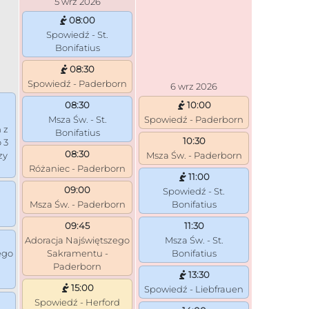
5 wrz 2026
08:00
Spowiedź - St.
Bonifatius
08:30
Spowiedź - Paderborn
6 wrz 2026
08:30
10:00
Msza Św. - St.
Spowiedź - Paderborn
 z
Bonifatius
10:30
 3
08:30
zy
Msza Św. - Paderborn
Różaniec - Paderborn
11:00
09:00
Spowiedź - St.
Msza Św. - Paderborn
Bonifatius
09:45
11:30
Adoracja Najświętszego
Msza Św. - St.
ego
Sakramentu -
Bonifatius
Paderborn
13:30
15:00
Spowiedź - Liebfrauen
Spowiedź - Herford