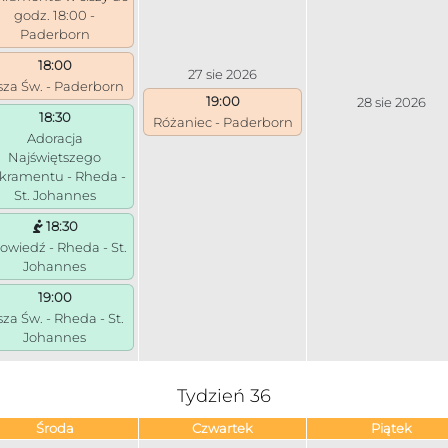
godz. 18:00 -
Paderborn
18:00
27 sie 2026
za Św. - Paderborn
19:00
28 sie 2026
18:30
Różaniec - Paderborn
Adoracja
Najświętszego
kramentu - Rheda -
St. Johannes
18:30
owiedź - Rheda - St.
Johannes
19:00
za Św. - Rheda - St.
Johannes
Tydzień 36
Środa
Czwartek
Piątek