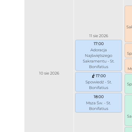
Sa
11 sie 2026
17:00
Adoracja
Sp
Najświętszego
Sakramentu - St.
Bonifatius
Ms
10 sie 2026
17:00
Spowiedź - St.
Sp
Bonifatius
18:00
Msza Św. - St.
Bonifatius
Sa