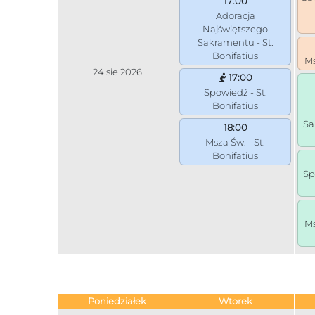
17:00
Adoracja
Najświętszego
Sakramentu - St.
Bonifatius
Ms
24 sie 2026
17:00
Spowiedź - St.
Bonifatius
Sa
18:00
Msza Św. - St.
Bonifatius
Sp
Ms
Poniedziałek
Wtorek