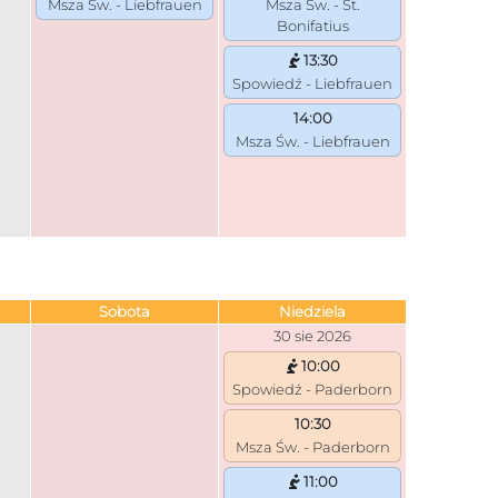
Msza Św. - Liebfrauen
Msza Św. - St.
Bonifatius
13:30
Spowiedź - Liebfrauen
14:00
Msza Św. - Liebfrauen
Sobota
Niedziela
30 sie 2026
10:00
Spowiedź - Paderborn
10:30
Msza Św. - Paderborn
11:00