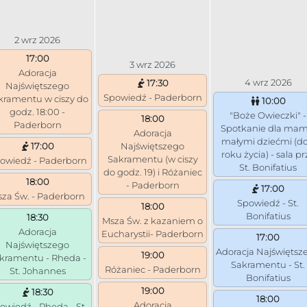
2 wrz 2026
17:00
3 wrz 2026
Adoracja
4 wrz 2026
17:30
Najświętszego
Spowiedź - Paderborn
kramentu w ciszy do
10:00
godz. 18:00 -
"Boże Owieczki" -
18:00
Paderborn
Spotkanie dla mam
Adoracja
małymi dziećmi (do
17:00
Najświętszego
roku życia) - sala pr
Sakramentu (w ciszy
owiedź - Paderborn
St. Bonifatius
do godz. 19) i Różaniec
18:00
- Paderborn
17:00
za Św. - Paderborn
Spowiedź - St.
18:00
Bonifatius
18:30
Msza Św. z kazaniem o
Adoracja
Eucharystii- Paderborn
17:00
Najświętszego
Adoracja Najświętsz
19:00
kramentu - Rheda -
Sakramentu - St.
Różaniec - Paderborn
St. Johannes
Bonifatius
19:00
18:30
18:00
Adoracja
owiedź - Rheda - St.