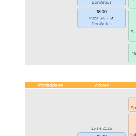
Bonifatius
18:00
Msza Św. - St.
Bonifatius
Sa
Ms
Poniedziałek
Wtorek
Sp
25 sie 2026
Sa