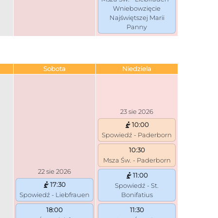
Wniebowzięcie
Najświętszej Marii
Panny
Sobota
Niedziela
23 sie 2026
10:00
Spowiedź - Paderborn
10:30
Msza Św. - Paderborn
22 sie 2026
11:00
17:30
Spowiedź - St.
Spowiedź - Liebfrauen
Bonifatius
18:00
11:30