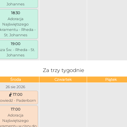
Johannes
18:30
Adoracja
Najświętszego
kramentu - Rheda -
St. Johannes
19:00
za Św. - Rheda - St.
Johannes
Za trzy tygodnie
Środa
Czwartek
Piątek
26 sie 2026
17:00
owiedź - Paderborn
17:00
Adoracja
Najświętszego
kramentu w ciszy do