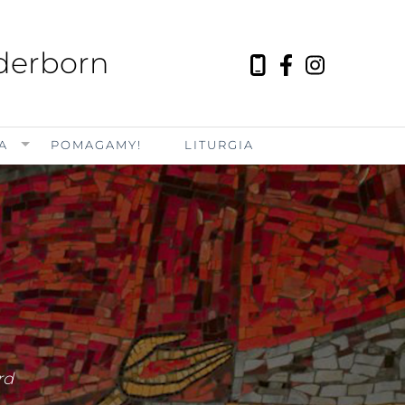
aderborn
A
POMAGAMY!
LITURGIA
rd